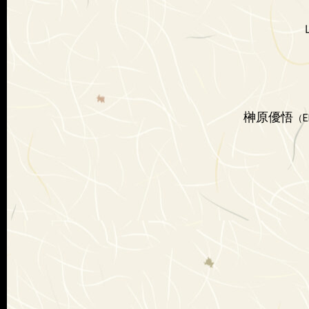
榊原優悟
（E