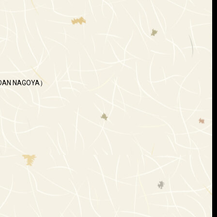
）
DAN NAGOYA）