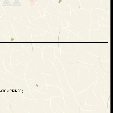
。
G!C☆PRINCE）