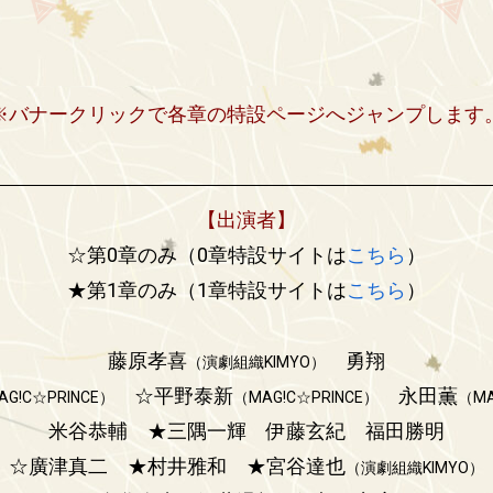
※バナークリックで各章の特設ページへジャンプします
【出演者】
☆第0章のみ（0章特設サイトは
こちら
）
★第1章のみ（1章特設サイトは
こちら
）
藤原孝喜
勇翔
（演劇組織KIMYO）
☆
平野泰新
永田薫
AG!C☆PRINCE）
（MAG!C☆PRINCE）
（MA
米谷恭輔 ★
三隅一輝
伊藤玄紀
福田勝明
☆廣津真二 ★
村井雅和 ★
宮谷達也
（演劇組織KIMYO）