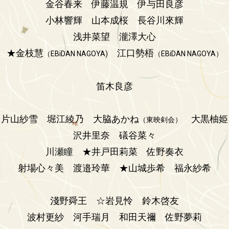
金谷春来
伊藤温規
伊与田良彦
小林響輝
山本成桜
長谷川來輝
浅井菜望
瀧澤大心
★金枝慧
江口勢梧
（EBiDAN NAGOYA)
（EBiDAN NAGOYA）
笛木良彦
片山紗雪
堀江綾乃
大脇あかね
大黒柚姫
（東映剣会）
沢井里奈
礒谷菜々
川瀬瞳 ★
井戸田莉菜
佐野奏衣
射場心々美
渡邉玲華 ★
山城歩希
福永紗希
淺野舜王 ☆
岩見怜
鈴木啓友
波村更紗 河手瑞月
和田天禰
佐野夢莉