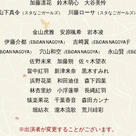
加藤凛花
鈴木萌心
大谷美怜
山下真令
川藤ローサ
（スタなごガールズ）
（スタなごガールズ
金山虎雅
安原颯希
岩本凌
伊藤介都
吉﨑翼
）
（EBiDAN NAGOYA）
（EBiDAN NAGOYA
穴山和空
永山賢
BiDAN NAGOYA）
（EBiDAN NAGOYA）
（EBi
佐野未來
加藤朔
佐々木望衣
畠中紅羽
新津来奈
黒木すみれ
浜野花菜
和田迪佳
森下四葉
林杏里紗
小浮蓮華
長縄紅羽
猿楽果花
千葉香音
森田カンナ
堀結衣
瀧本流歌
荒川緋彩
※出演者が変更することがございます。